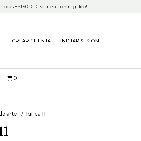
compras +$150.000 vienen con regalito!
CREAR CUENTA
INICIAR SESIÓN
O
0
de arte
Ignea 11
11