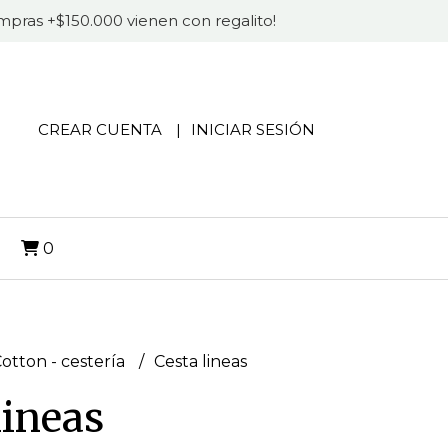
compras +$150.000 vienen con regalito!
CREAR CUENTA
INICIAR SESIÓN
O
0
Cotton - cestería
Cesta lineas
lineas