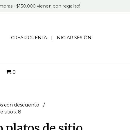
compras +$150.000 vienen con regalito!
CREAR CUENTA
INICIAR SESIÓN
O
0
s con descuento
 sitio x 8
platos de sitio