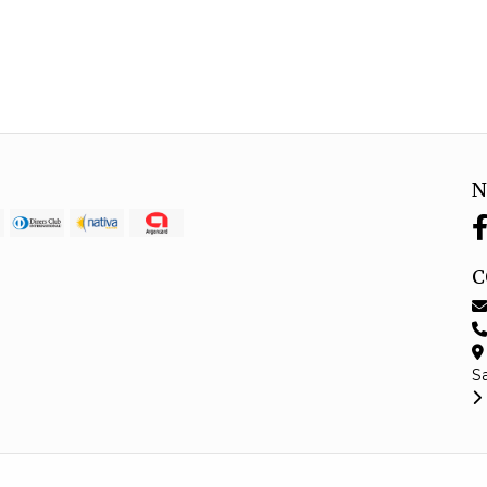
N
C
S